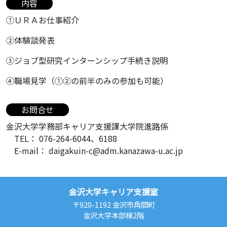
内容
①ＵＲＡお仕事紹介
②体験談発表
③ジョブ型研究インターンシップ手続き説明
④職場見学（①②の前半のみの参加も可能）
お問合せ
金沢大学学務部キャリア支援課大学院進路係
TEL： 076-264-6044、6188
E-mail： daigakuin-c@adm.kanazawa-u.ac.jp
金沢大学キャリア支援室
〒920-1192 金沢市角間町
金沢大学本部棟2階