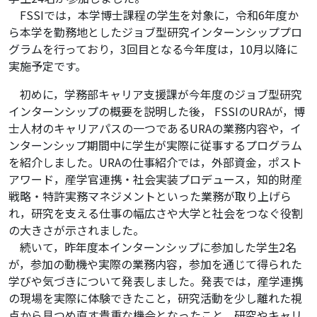
FSSIでは，本学博士課程の学生を対象に，令和6年度か
ら本学を勤務地としたジョブ型研究インターンシッププロ
グラムを行っており，3回目となる今年度は，10月以降に
実施予定です。
初めに，学務部キャリア支援課が今年度のジョブ型研究
インターンシップの概要を説明した後， FSSIのURAが，博
士人材のキャリアパスの一つであるURAの業務内容や，イ
ンターンシップ期間中に学生が実際に従事するプログラム
を紹介しました。URAの仕事紹介では，外部資金，ポスト
アワード，産学官連携・社会実装プロデュース，知的財産
戦略・特許実務マネジメントといった業務が取り上げら
れ，研究を支える仕事の幅広さや大学と社会をつなぐ役割
の大きさが示されました。
続いて，昨年度本インターンシップに参加した学生2名
が，参加の動機や実際の業務内容，参加を通じて得られた
学びや気づきについて発表しました。発表では，産学連携
の現場を実際に体験できたこと，研究活動を少し離れた視
点から見つめ直す貴重な機会となったこと，研究やキャリ