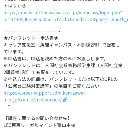
トは↓から
https://lms-wc.el.kanazawa-u.ac.jp/webclass/login.php?
id=5430500e58c6505d17f21db125eda12d&page=1&auth
————————————-
★パンフレット・申込書★
キャリア支援室（角間キャンパス・本部棟2階）で配布し
ています。
※申込書は、申込を決めた方のみにお渡しします。
※パンフレットは、人間社会系事務部学生課（人間社会第
2講義棟1階）でも配布しています。
※申込方法の詳細は、パンフレットまたは以下のURLの
「公務員試験対策講座」の項目をご覧ください。
https://career-support.adm.kanazawa-
u.ac.jp/course/civil-service/
*
【講座に関するお問い合わせ先】
LEC東京リーガルマインド富山本校