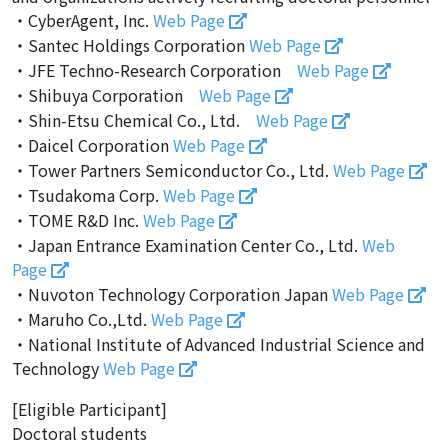
・CyberAgent, Inc.
Web Page
・Santec Holdings Corporation
Web Page
・JFE Techno-Research Corporation
Web Page
・Shibuya Corporation
Web Page
・Shin-Etsu Chemical Co., Ltd.
Web Page
・Daicel Corporation
Web Page
・Tower Partners Semiconductor Co., Ltd.
Web Page
・Tsudakoma Corp.
Web Page
・TOME R&D Inc.
Web Page
・Japan Entrance Examination Center Co., Ltd.
Web
Page
・Nuvoton Technology Corporation Japan
Web Page
・Maruho Co.,Ltd.
Web Page
・National Institute of Advanced Industrial Science and
Technology
Web Page
[Eligible Participant]
Doctoral students