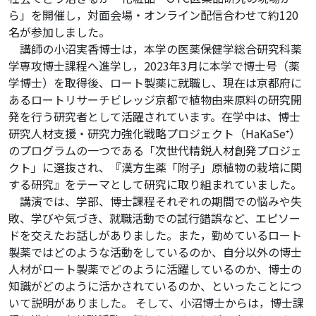
ら」を開催し，対面会場・オンライン配信合わせて約120
名が参加しました。
講師の小沼実香博士は，本学の医薬保健学総合研究科薬
学専攻博士課程へ進学し，2023年3月に本学で博士号（薬
学博士）を取得後、ロート製薬に就職し、現在は京都府に
あるロートリサーチビレッジ京都で植物由来原料の研究開
発を行う研究者として活躍されています。在学中は、博士
研究人材支援・研究力強化戦略プロジェクト（HaKaSe⁺）
のプログラムの一つである「次世代精鋭人材創発プロジェ
クト」に選抜され、『漢方生薬「附子」原植物の栽培に関
する研究』をテーマとして研究に取り組まれていました。
講演では、学部、博士課程それぞれの期間での悩みや失
敗、学びや気づき、就職活動での試行錯誤など、エピソー
ドを交えたお話しがありました。また，勤めているロート
製薬ではどのような活動をしているのか、自分以外の博士
人材がロート製薬でどのように活躍しているのか、博士の
知識がどのように活かされているのか、といったことにつ
いて説明がありました。 そして、小沼博士からは，博士課